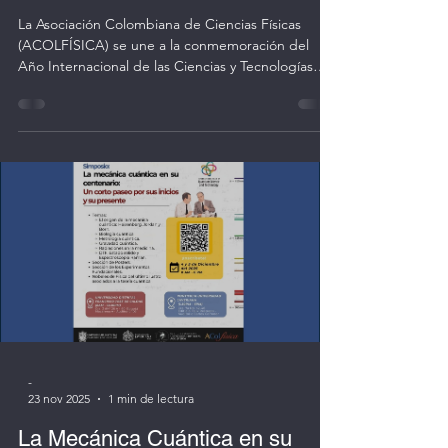
Realidad al Mito
La Asociación Colombiana de Ciencias Físicas
(ACOLFÍSICA) se une a la conmemoración del
Año Internacional de las Ciencias y Tecnologías
Cuánticas con una serie de seminarios virtuales
que buscan difundir los avances, aplicaciones y
perspectivas de esta área que está transformando
el mundo. Tema: El Visitante Interestelar
“3I/ATLAS”, de la Realidad al Mito Conferencista:
Alberto Quijano Vodniza Fecha: 03 de diciembre
de 2025 Hora: 4:00 p.m. (hora Colombia)
Inscripciones
-
23 nov 2025
1 min de lectura